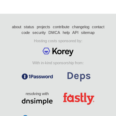
about
status
projects
contribute
changelog
contact
code
security
DMCA
help
API
sitemap
Hosting costs sponsored by:
With in-kind sponsorship from:
resolving with