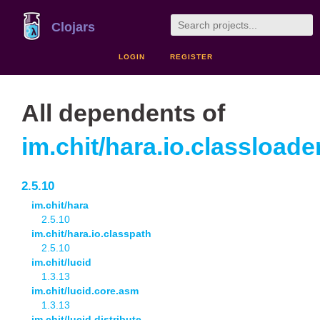
Clojars
LOGIN
REGISTER
All dependents of
im.chit/hara.io.classloade
2.5.10
im.chit/hara
2.5.10
im.chit/hara.io.classpath
2.5.10
im.chit/lucid
1.3.13
im.chit/lucid.core.asm
1.3.13
im.chit/lucid.distribute