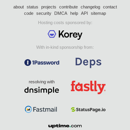
about
status
projects
contribute
changelog
contact
code
security
DMCA
help
API
sitemap
Hosting costs sponsored by:
With in-kind sponsorship from:
resolving with