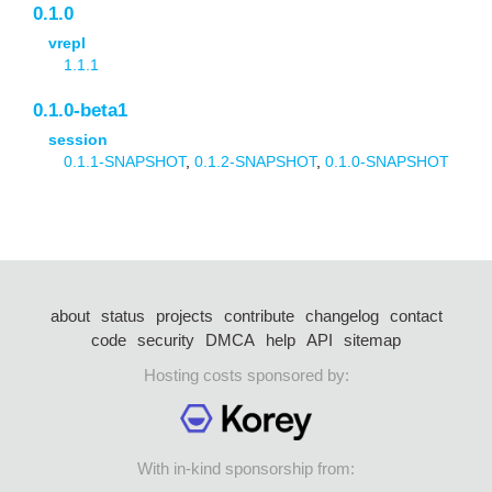
0.1.0
vrepl
1.1.1
0.1.0-beta1
session
0.1.1-SNAPSHOT
,
0.1.2-SNAPSHOT
,
0.1.0-SNAPSHOT
about
status
projects
contribute
changelog
contact
code
security
DMCA
help
API
sitemap
Hosting costs sponsored by:
With in-kind sponsorship from: