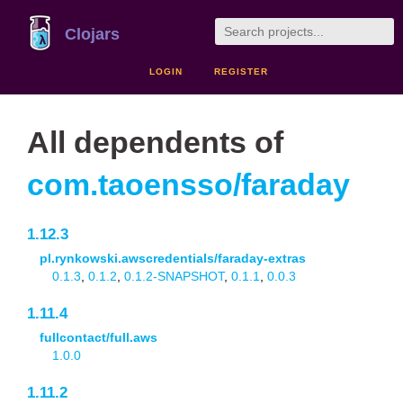
Clojars
LOGIN
REGISTER
All dependents of
com.taoensso/faraday
1.12.3
pl.rynkowski.awscredentials/faraday-extras
0.1.3
,
0.1.2
,
0.1.2-SNAPSHOT
,
0.1.1
,
0.0.3
1.11.4
fullcontact/full.aws
1.0.0
1.11.2