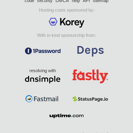
code
security
DMCA
help
API
sitemap
Hosting costs sponsored by:
With in-kind sponsorship from:
resolving with