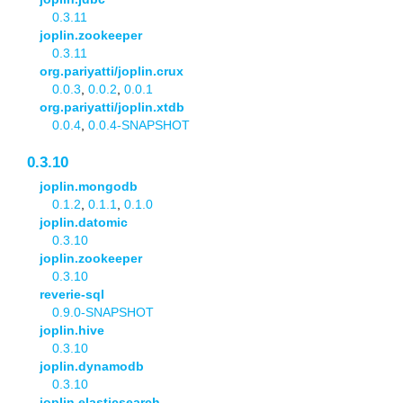
0.3.11
joplin.zookeeper
0.3.11
org.pariyatti/joplin.crux
0.0.3
,
0.0.2
,
0.0.1
org.pariyatti/joplin.xtdb
0.0.4
,
0.0.4-SNAPSHOT
0.3.10
joplin.mongodb
0.1.2
,
0.1.1
,
0.1.0
joplin.datomic
0.3.10
joplin.zookeeper
0.3.10
reverie-sql
0.9.0-SNAPSHOT
joplin.hive
0.3.10
joplin.dynamodb
0.3.10
joplin.elasticsearch