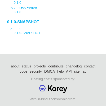
0.1.0
joplin.zookeeper
0.1.0
0.1.0-SNAPSHOT
joplin
0.1.0-SNAPSHOT
about
status
projects
contribute
changelog
contact
code
security
DMCA
help
API
sitemap
Hosting costs sponsored by:
With in-kind sponsorship from: