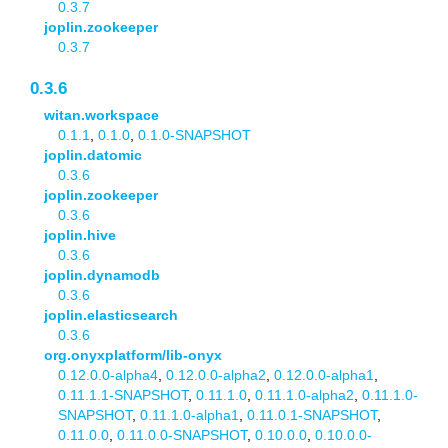
0.3.7
joplin.zookeeper
0.3.7
0.3.6
witan.workspace
0.1.1
,
0.1.0
,
0.1.0-SNAPSHOT
joplin.datomic
0.3.6
joplin.zookeeper
0.3.6
joplin.hive
0.3.6
joplin.dynamodb
0.3.6
joplin.elasticsearch
0.3.6
org.onyxplatform/lib-onyx
0.12.0.0-alpha4
,
0.12.0.0-alpha2
,
0.12.0.0-alpha1
,
0.11.1.1-SNAPSHOT
,
0.11.1.0
,
0.11.1.0-alpha2
,
0.11.1.0-
SNAPSHOT
,
0.11.1.0-alpha1
,
0.11.0.1-SNAPSHOT
,
0.11.0.0
,
0.11.0.0-SNAPSHOT
,
0.10.0.0
,
0.10.0.0-