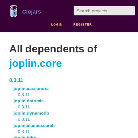
Clojars
LOGIN
REGISTER
All dependents of
joplin.core
0.3.11
joplin.cassandra
0.3.11
joplin.datomic
0.3.11
joplin.dynamodb
0.3.11
joplin.elasticsearch
0.3.11
joplin.jdbc